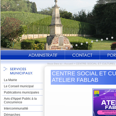
Vous êtes ici :
Accueil
>
CENTRE SOCIAL ET CULTUREL 
CENTRE SOCIAL ET CU
ATELIER FABLAB
La Mairie
Le Conseil municipal
Publications municipales
Avis d'Appel Public à la
Concurrence
Intercommunalité
Démarches