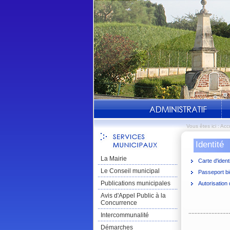
Vous êtes ici :
Accu
Identité
La Mairie
Carte d'ident
Le Conseil municipal
Passeport b
Publications municipales
Autorisation 
Avis d'Appel Public à la
Concurrence
Intercommunalité
Démarches