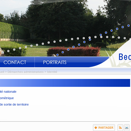
eil
>
Démarches administratives
>
Identité
ité nationale
ci-joint les horaires et jours d'
iométrique
de sortie de territoire