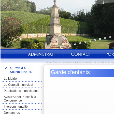
Vous êtes ici :
Accueil
>
Services divers
>
Les aides à la 
Garde d'enfants
La Mairie
Le Conseil municipal
Publications municipales
Avis d'Appel Public à la
Concurrence
Intercommunalité
Démarches