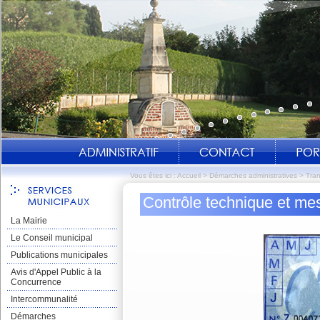
Vous êtes ici :
Accueil
>
Démarches administratives
>
Tran
Contrôle technique et mes
La Mairie
Le Conseil municipal
Publications municipales
Avis d'Appel Public à la
Concurrence
Intercommunalité
Démarches