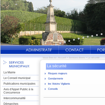
Vous êtes ici :
Accueil
>
Services divers
>
La sécurité
La sécurité
La Mairie
Risques majeurs
Le Conseil municipal
Gendarmerie
Publications municipales
les Voisins Vigilants
Conseils
Avis d'Appel Public à la
Concurrence
Intercommunalité
Démarches