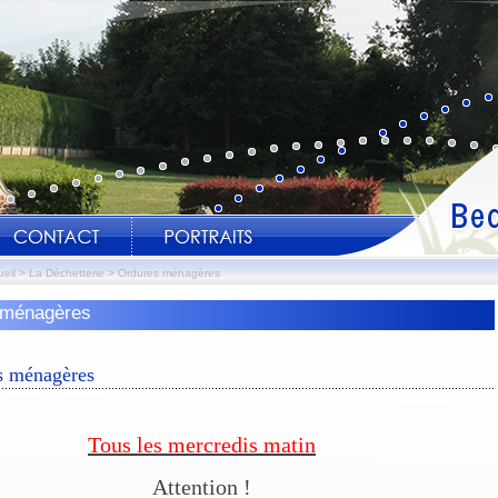
eil
>
La Déchetterie
>
Ordures ménagères
 ménagères
ci-joint les horaires et 
s ménagères
Tous les mercredis matin
Attention !