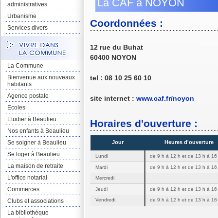
La CAF à NOYON
administratives
Urbanisme
Coordonnées :
Services divers
12 rue du Buhat
60400 NOYON
La Commune
Bienvenue aux nouveaux
tel : 08 10 25 60 10
habitants
Agence postale
site internet :
www.caf.fr/noyon
Ecoles
Etudier à Beaulieu
Horaires d'ouverture :
Nos enfants à Beaulieu
Jour
Heures d'ouverture
Se soigner à Beaulieu
Se loger à Beaulieu
Lundi
de 9 h à 12 h et de 13 h à 16
La maison de retraite
Mardi
de 9 h à 12 h et de 13 h à 16
L'office notarial
Mercredi
Commerces
Jeudi
de 9 h à 12 h et de 13 h à 16
Vendredi
de 9 h à 12 h et de 13 h à 16
Clubs et associations
La bibliothèque