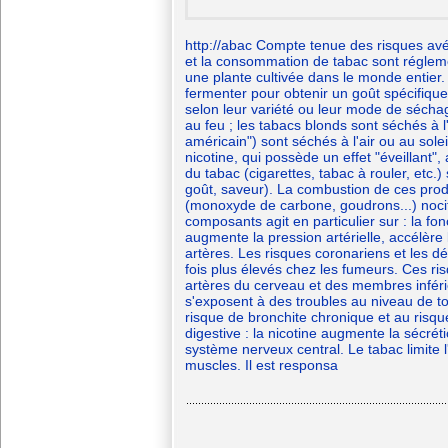
http://abac Compte tenue des risques avér
et la consommation de tabac sont régleme
une plante cultivée dans le monde entier.
fermenter pour obtenir un goût spécifique
selon leur variété ou leur mode de séchag
au feu ; les tabacs blonds sont séchés à l'
américain") sont séchés à l'air ou au solei
nicotine, qui possède un effet "éveillant",
du tabac (cigarettes, tabac à rouler, etc.
goût, saveur). La combustion de ces pro
(monoxyde de carbone, goudrons...) noci
composants agit en particulier sur : la fon
augmente la pression artérielle, accélère 
artères. Les risques coronariens et les 
fois plus élevés chez les fumeurs. Ces ri
artères du cerveau et des membres inférieu
s'exposent à des troubles au niveau de to
risque de bronchite chronique et au risq
digestive : la nicotine augmente la sécréti
système nerveux central. Le tabac limite 
muscles. Il est responsa