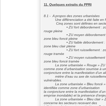
11. Quelques extraits du PPRI
8.1 - A propos des zones urbanisées
Une différenciation a été faite en fon
Cinq zones sont définies en secteur
• ZU fort débordement : zone de ri
rouge pleine
• ZU moyen débordement : zone d
zone bleu foncé pleine
• ZU faible débordement : zone de 
zone bleu clair pleine
• ZU fort ruissellement : zone de r
rouge tramée
• ZU moyen ruissellement : zone d
zone bleu foncé tramée
La zone urbanisée « Rouge » ZU fort 
comme zone d’urbanisation soumise à 
conjoncture entre la manifestation d’un a
mètre d’eau ou axe de ruissellement e
vulnérables.
La zone urbanisée « Bleu foncé » Z
identifiée comme zone d’urbanisation
la conjoncture entre la manifestation
emprise inondable) et la présence d’enje
La zone urbanisée « Bleu clair » ZU fa
concerne les secteurs recevant des 