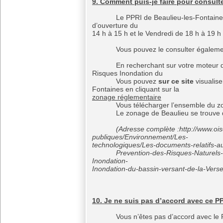
9. Comment puis-je faire pour consulte
Le PPRI de Beaulieu-les-Fontaines es
d’ouverture du secrétariat 
14 h à 15 h et le Vendredi de 18 h à 19 h
Vous pouvez le consulter également 
En recherchant sur votre moteur de 
Risques Inondation du bassin
Vous pouvez
sur ce site
visualis
Fontaines en cliquant sur la r
zonage réglementaire
Vous télécharger l’ensemble du zonage
Le zonage de Beaulieu se trouve dan
(Adresse complète :http://www.oise
publiques/Environnement/Les- 
technologiques/Les-documents-relatifs-
Prevention-des-Risques-Naturels-PP
Inondation- PPRI/Plan-de
Inondation-du-bassin-versant-de-la-Verse
10. Je ne suis pas d’accord avec ce PP
Vous n’êtes pas d’accord avec le PPRI