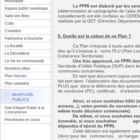
municipale
Le PPRI est élaboré par les servic
Espace public numérique
(détermination et cartographie de l’aléa 
ruissellement) ont été confiées au CEREM
Salle des fêtes
réalisée par la DDT (Direction Départemen
Culte
Cimetière
5. Quelle est la valeur de ce Plan ?
Patrimoine et tourisme
Ce Plan s’impose à toute autre décisi
La fiscalité
dire qu’il s’impose à notre PLU (Plan 
La Déchetterie
Cohérence Territoriale).
Une fois approuvé, ce PPRI devie
La Vie en communauté
Servitude d’Utilité Publique (SUP) dans l
Numéros utiles
communes concernées.
En tant que document supra-communa
Plan d'accès
fait tant dans l’élaboration des docume
Plan cadastral
PLUI) que dans la délivrance des autorisa
de construire (PC), certificats d’urbani
Ainsi, si vous souhaitez bâtir 
annexe,..), votre permis de construire
Avis d'Appel Public à la
même toute décision communale).
Concurrence
De même, si vous souhaitez recons
Procédures en cours
incendie, si vous souhaitez agrandi
dépendra d’abord du PPRI.
Cette décision est également valable
(donc pour les commerces, un hangar agr