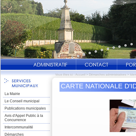
Vous êtes ici :
Accueil
>
Démarches administratives
>
Iden
CARTE NATIONALE D'I
La Mairie
Le Conseil municipal
Publications municipales
Avis d'Appel Public à la
Concurrence
Intercommunalité
Démarches