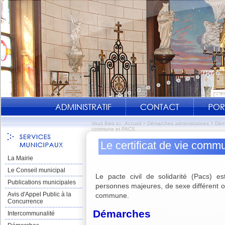
Vous êtes ici :
Accueil
>
Démarches administratives
>
Dém
commune et PACS
Le certificat de vie com
La Mairie
Le Conseil municipal
Le pacte civil de solidarité (Pacs) e
Publications municipales
personnes majeures, de sexe différent 
Avis d'Appel Public à la
commune.
Concurrence
Démarches
Intercommunalité