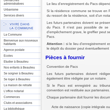
Démarches
Le lieu d'enregistrement du Pacs dépen
administratives
Urbanisme
Si la résidence commune se trouve en Fra
du ressort de la résidence, soit d'un nota
Services divers
Les futurs partenaires doivent se prése
du Pacs. Il n'est pas possible de se 
d'empêchement grave, le greffier peut se
La Commune
Pacs.
Bienvenue aux nouveaux
Attention :
si le lieu d'enregistrement e
habitants
le dépôt du dossier peut éventuellement
Agence postale
Ecoles
Pièces à fournir
Etudier à Beaulieu
Convention de Pacs
Nos enfants à Beaulieu
Se soigner à Beaulieu
Les futurs partenaires doivent rédig
également être rédigée par un notaire.
Se loger à Beaulieu
La maison de retraite
Si le Pacs est enregistré au tribun
convention est restituée aux partenaires.
L'office notarial
Commerces
Chaque partenaire doit fournir les docum
Clubs et associations
Acte de naissance (copie intégrale ou 
La bibliothèque