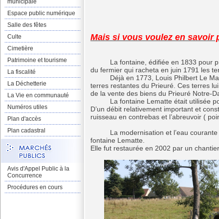
municipale
Espace public numérique
Salle des fêtes
Mais si vous voulez en savoir
Culte
Cimetière
Patrimoine et tourisme
La fontaine, édifiée en 1833 pour prot
du fermier qui racheta en juin 1791 les ter
La fiscalité
Déjà en 1773, Louis Philbert Le Matte
La Déchetterie
terres restantes du Prieuré. Ces terres lu
de la vente des biens du Prieuré Notre-
La Vie en communauté
La fontaine Lematte était utilisée pou
Numéros utiles
D’un débit relativement important et consta
ruisseau en contrebas et l’abreuvoir ( poi
Plan d'accès
Plan cadastral
La modernisation et l’eau courante ont
fontaine Lematte.
Elle fut restaurée en 2002 par un chanti
Avis d'Appel Public à la
Concurrence
Procédures en cours