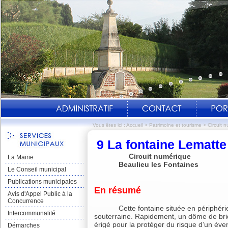
Vous êtes ici :
Accueil
>
Patrimoine et tourisme
>
Circuit 
9 La fontaine Lematte
Circuit numérique
La Mairie
Beaulieu les Fontaines
Le Conseil municipal
Publications municipales
En résumé
Avis d'Appel Public à la
Concurrence
Cette fontaine située en périphérie 
Intercommunalité
souterraine. Rapidement, un dôme de bri
érigé pour la protéger du risque d’un év
Démarches