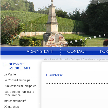
Vous êtes ici :
Accueil
>
Se loger à Beaulieu
>
Logements-
La Mairie
SA HLM 60
Le Conseil municipal
Publications municipales
Avis d'Appel Public à la
Concurrence
Intercommunalité
Démarches