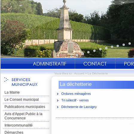
Vous êtes ici :
Accueil
>
La Déchetterie
La déchetterie
La Mairie
Ordures ménagères
Le Conseil municipal
Tri sélectif - verres
Publications municipales
Décheterrie de Lassign
y
Avis d'Appel Public à la
Concurrence
Intercommunalité
Démarches