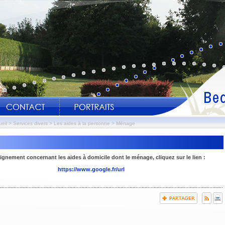
eil
>
Services divers
>
Les aides à la personne
>
Ménage
ignement concernant les aides à domicile dont le ménage, cliquez sur le lien :
ci-joint les horaires et jours
https://www.google.fr/url