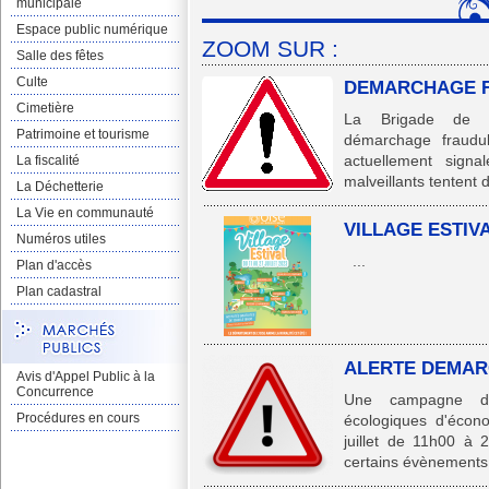
municipale
Espace public numérique
ZOOM SUR :
Salle des fêtes
Culte
DEMARCHAGE 
Cimetière
La Brigade de G
Patrimoine et tourisme
démarchage fraudu
actuellement signal
La fiscalité
malveillants tentent d
La Déchetterie
La Vie en communauté
VILLAGE ESTIVA
Numéros utiles
...
Plan d'accès
Plan cadastral
ALERTE DEMARC
Avis d'Appel Public à la
Concurrence
Une campagne de
Procédures en cours
écologiques d'écono
juillet de 11h00 à
certains évènements 