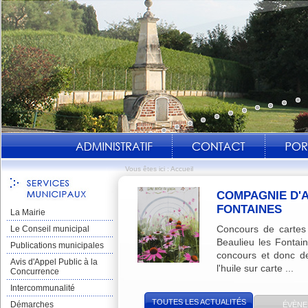
Vous êtes ici :
Accueil
COMPAGNIE D'A
FONTAINES
La Mairie
Concours de cartes
Le Conseil municipal
Beaulieu les Fontain
Publications municipales
concours et donc de 
Avis d'Appel Public à la
l'huile sur carte ...
Concurrence
Intercommunalité
TOUTES LES ACTUALITÉS
Démarches
ÉVÈNE