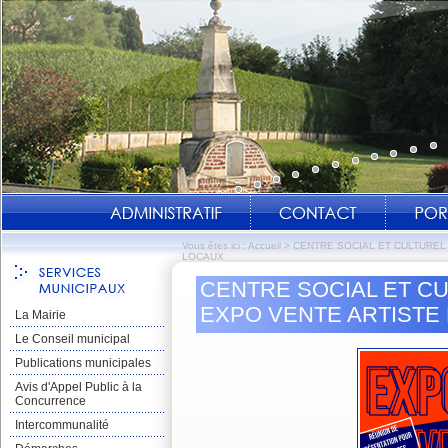
Vous êtes ici :
Accueil
>
CENTRE SOCIAL ET CULTUREL 
LOCAUX
CENTRE SOCIAL ET CU
EXPO VENTE ARTISTE
La Mairie
Le Conseil municipal
Publications municipales
Avis d'Appel Public à la
Concurrence
Intercommunalité