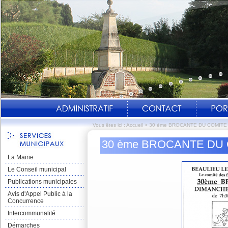
Vous êtes ici :
Accueil
>
30 ème BROCANTE DU COMITE
30 ème BROCANTE DU
La Mairie
Le Conseil municipal
Publications municipales
Avis d'Appel Public à la
Concurrence
Intercommunalité
Démarches